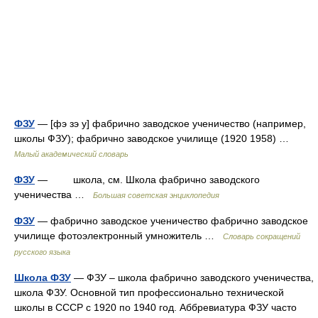
ФЗУ
— [фэ зэ у] фабрично заводское ученичество (например,
школы ФЗУ); фабрично заводское училище (1920 1958) …
Малый академический словарь
ФЗУ
— школа, см. Школа фабрично заводского
ученичества …
Большая советская энциклопедия
ФЗУ
— фабрично заводское ученичество фабрично заводское
училище фотоэлектронный умножитель …
Словарь сокращений
русского языка
Школа ФЗУ
— ФЗУ – школа фабрично заводского ученичества,
школа ФЗУ. Основной тип профессионально технической
школы в СССР с 1920 по 1940 год. Аббревиатура ФЗУ часто