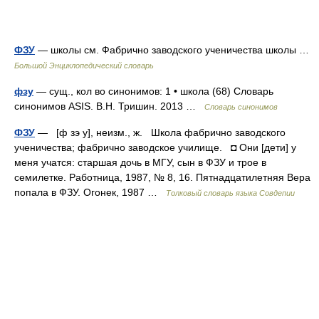
ФЗУ
— школы см. Фабрично заводского ученичества школы …
Большой Энциклопедический словарь
фзу
— сущ., кол во синонимов: 1 • школа (68) Словарь
синонимов ASIS. В.Н. Тришин. 2013 …
Словарь синонимов
ФЗУ
— [ф зэ у], неизм., ж. Школа фабрично заводского
ученичества; фабрично заводское училище. ◘ Они [дети] у
меня учатся: старшая дочь в МГУ, сын в ФЗУ и трое в
семилетке. Работница, 1987, № 8, 16. Пятнадцатилетняя Вера
попала в ФЗУ. Огонек, 1987 …
Толковый словарь языка Совдепии